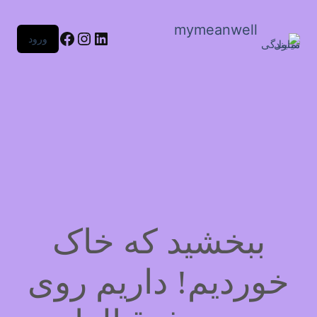
mymeanwell
لینکداین
اینستاگرم
فیس‌بوک
ورود
ببخشید که خاک
خوردیم! داریم روی